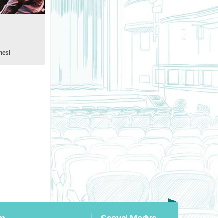
k
nesi