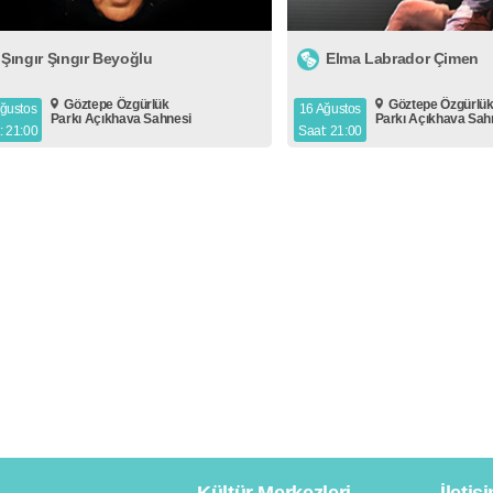
Şıngır Şıngır Beyoğlu
Elma Labrador Çimen
Göztepe Özgürlük
Göztepe Özgürlü
ğustos
16 Ağustos
Parkı Açıkhava Sahnesi
Parkı Açıkhava Sah
: 21:00
Saat: 21:00