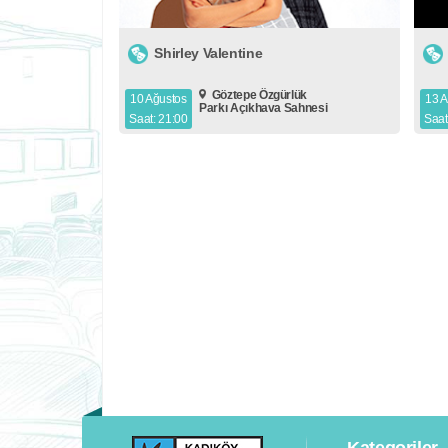
Shirley Valentine
Göztepe Özgürlük
10 Ağustos
13 A
Parkı Açıkhava Sahnesi
Saat: 21:00
Saat