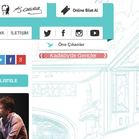
YA
İLETİŞİM
Öne Çıkanlar
Kadıköy'de Gençler
Kadıköy'