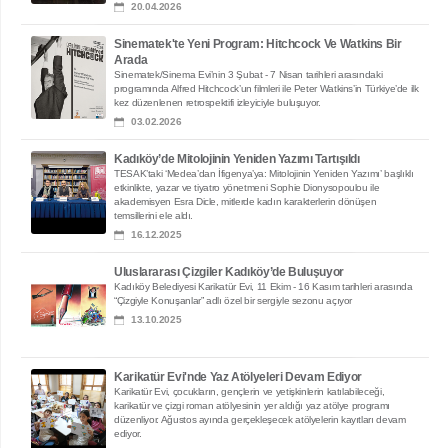
20.04.2026
Sinematek'te Yeni Program: Hitchcock Ve Watkins Bir
Arada
Sinematek/Sinema Evi’nin 3 Şubat - 7 Nisan tarihleri arasındaki
programında Alfred Hitchcock’un filmleri ile Peter Watkins’in Türkiye’de ilk
kez düzenlenen retrospektifi izleyiciyle buluşuyor.
03.02.2026
Kadıköy’de Mitolojinin Yeniden Yazımı Tartışıldı
TESAK’taki ‘Medea’dan İfigenya’ya: Mitolojinin Yeniden Yazımı’ başlıklı
etkinlikte, yazar ve tiyatro yönetmeni Sophie Dionysopoulou ile
akademisyen Esra Dicle, mitlerde kadın karakterlerin dönüşen
temsillerini ele aldı.
16.12.2025
Uluslararası Çizgiler Kadıköy’de Buluşuyor
Kadıköy Belediyesi Karikatür Evi, 11 Ekim - 16 Kasım tarihleri arasında
“Çizgiyle Konuşanlar” adlı özel bir sergiyle sezonu açıyor
13.10.2025
Karikatür Evi'nde Yaz Atölyeleri Devam Ediyor
Karikatür Evi, çocukların, gençlerin ve yetişkinlerin katılabileceği,
karikatür ve çizgi roman atölyesinin yer aldığı yaz atölye programı
düzenliyor. Ağustos ayında gerçekleşecek atölyelerin kayıtları devam
ediyor.