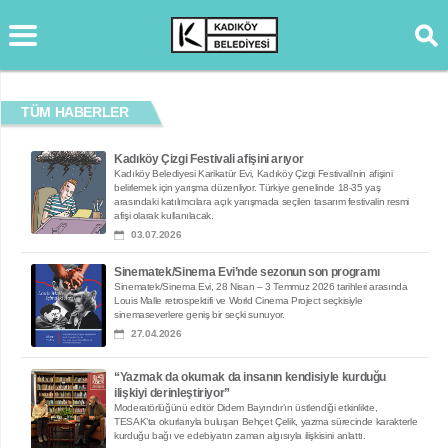
TÜM HABERLER
Kadıköy Çizgi Festivali afişini arıyor
Kadıköy Belediyesi Karikatür Evi, Kadıköy Çizgi Festivali'nin afişini
belirlemek için yarışma düzenliyor. Türkiye genelinde 18-35 yaş
arasındaki katılımcılara açık yarışmada seçilen tasarım festivalin resmi
afişi olarak kullanılacak.
03.07.2026
Sinematek/Sinema Evi’nde sezonun son programı
Sinematek/Sinema Evi, 28 Nisan – 3 Temmuz 2026 tarihleri arasında
Louis Malle retrospektifi ve World Cinema Project seçkisiyle
sinemaseverlere geniş bir seçki sunuyor.
27.04.2026
“Yazmak da okumak da insanın kendisiyle kurduğu
ilişkiyi derinleştiriyor”
Moderatörlüğünü editör Didem Bayındır’ın üstlendiği etkinlikte,
TESAK’ta okurlarıyla buluşan Behçet Çelik, yazma sürecinde karakterle
kurduğu bağı ve edebiyatın zaman algısıyla ilişkisini anlattı.