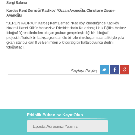
Sergi Salonu
Kardeş Kent Derneği ‘Kadıköy’ / Özcan Ayanoğlu, Christiane Zieger-
Ayanoğlu
“BERLİN KADRAJI”, Kardeş Kent Derneği ‘Kadıköy’ önderliğinde Kadıköy
Nazım Hikmet Kültür Merkezi ve Friedrichshain-Kruezberg Halk Eğitim Merkezi
fotoğraf öğrencilerinden oluşan grubun gerçekleştirdiği bir fotoğraf
projesidir.Turistik bir bakış açısından öte bir izlenim oluşturma ana fikriyle yola
çıkan İstanbul’dan 8 ve Berlin’den 5 fotoğrafçı bir hafta boyunca Berlin’i
fotoğrafladı.
Sayfayı Paylaş
Etkinlik Bültenine Kayıt Olun