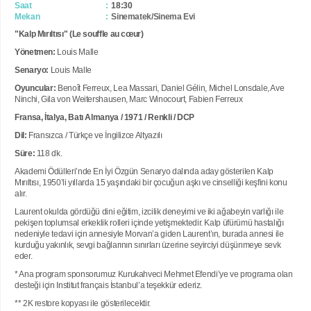
Saat
18:30
Mekan
Sinematek/Sinema Evi
"Kalp Mırıltısı" (Le souffle au cœur)
Yönetmen:
Louis Malle
Senaryo:
Louis Malle
Oyuncular:
Benoît Ferreux, Lea Massari, Daniel Gélin, Michel Lonsdale, Ave
Ninchi, Gila von Weitershausen, Marc Winocourt, Fabien Ferreux
Fransa, İtalya, Batı Almanya / 1971 / Renkli / DCP
Dil:
Fransızca / Türkçe ve İngilizce Altyazılı
Süre:
118 dk.
Akademi Ödülleri’nde En İyi Özgün Senaryo dalında aday gösterilen Kalp
Mırıltısı, 1950’li yıllarda 15 yaşındaki bir çocuğun aşkı ve cinselliği keşfini konu
alır.
Laurent okulda gördüğü dini eğitim, izcilik deneyimi ve iki ağabeyin varlığı ile
pekişen toplumsal erkeklik rolleri içinde yetişmektedir. Kalp üfürümü hastalığı
nedeniyle tedavi için annesiyle Morvan’a giden Laurent’ın, burada annesi ile
kurduğu yakınlık, sevgi bağlarının sınırları üzerine seyirciyi düşünmeye sevk
eder.
* Ana program sponsorumuz Kurukahveci Mehmet Efendi’ye ve programa olan
desteği için Institut français İstanbul’a teşekkür ederiz.
** 2K restore kopyası ile gösterilecektir.