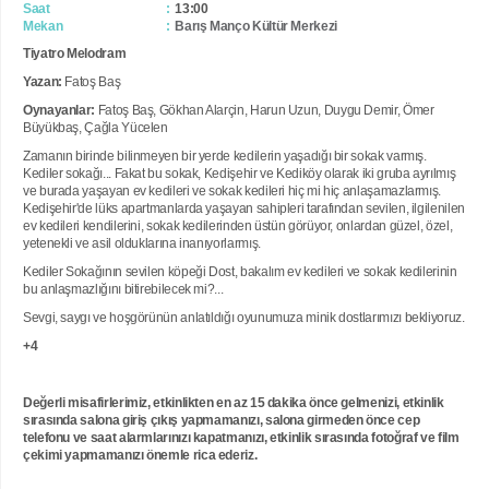
Saat
13:00
Mekan
Barış Manço Kültür Merkezi
Tiyatro Melodram
Yazan:
Fatoş Baş
Oynayanlar:
Fatoş Baş, Gökhan Alarçin, Harun Uzun, Duygu Demir, Ömer
Büyükbaş, Çağla Yücelen
Zamanın birinde bilinmeyen bir yerde kedilerin yaşadığı bir sokak varmış.
Kediler sokağı... Fakat bu sokak, Kedişehir ve Kediköy olarak iki gruba ayrılmış
ve burada yaşayan ev kedileri ve sokak kedileri hiç mi hiç anlaşamazlarmış.
Kedişehir'de lüks apartmanlarda yaşayan sahipleri tarafından sevilen, ilgilenilen
ev kedileri kendilerini, sokak kedilerinden üstün görüyor, onlardan güzel, özel,
yetenekli ve asil olduklarına inanıyorlarmış.
Kediler Sokağının sevilen köpeği Dost, bakalım ev kedileri ve sokak kedilerinin
bu anlaşmazlığını bitirebilecek mi?...
Sevgi, saygı ve hoşgörünün anlatıldığı oyunumuza minik dostlarımızı bekliyoruz.
+4
Değerli misafirlerimiz, etkinlikten en az 15 dakika önce gelmenizi, etkinlik
sırasında salona giriş çıkış yapmamanızı, salona girmeden önce cep
telefonu ve saat alarmlarınızı kapatmanızı, etkinlik sırasında fotoğraf ve film
çekimi yapmamanızı önemle rica ederiz.