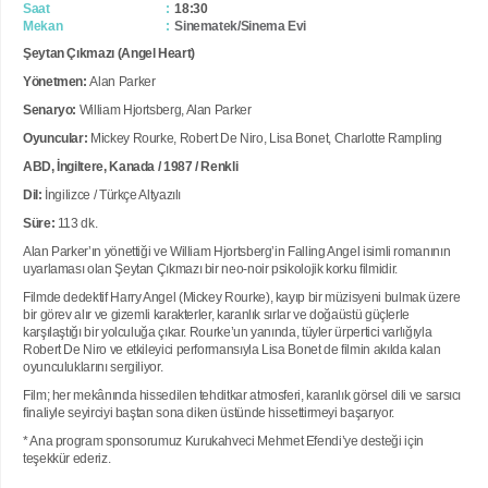
Saat
18:30
Mekan
Sinematek/Sinema Evi
Şeytan Çıkmazı (Angel Heart)
Yönetmen:
Alan Parker
Senaryo:
William Hjortsberg, Alan Parker
Oyuncular:
Mickey Rourke, Robert De Niro, Lisa Bonet, Charlotte Rampling
ABD, İngiltere, Kanada / 1987 / Renkli
Dil:
İngilizce / Türkçe Altyazılı
Süre:
113 dk.
Alan Parker’ın yönettiği ve William Hjortsberg’in Falling Angel isimli romanının
uyarlaması olan Şeytan Çıkmazı bir neo-noir psikolojik korku filmidir.
Filmde dedektif Harry Angel (Mickey Rourke), kayıp bir müzisyeni bulmak üzere
bir görev alır ve gizemli karakterler, karanlık sırlar ve doğaüstü güçlerle
karşılaştığı bir yolculuğa çıkar. Rourke’un yanında, tüyler ürpertici varlığıyla
Robert De Niro ve etkileyici performansıyla Lisa Bonet de filmin akılda kalan
oyunculuklarını sergiliyor.
Film; her mekânında hissedilen tehditkar atmosferi, karanlık görsel dili ve sarsıcı
finaliyle seyirciyi baştan sona diken üstünde hissettirmeyi başarıyor.
* Ana program sponsorumuz Kurukahveci Mehmet Efendi’ye desteği için
teşekkür ederiz.