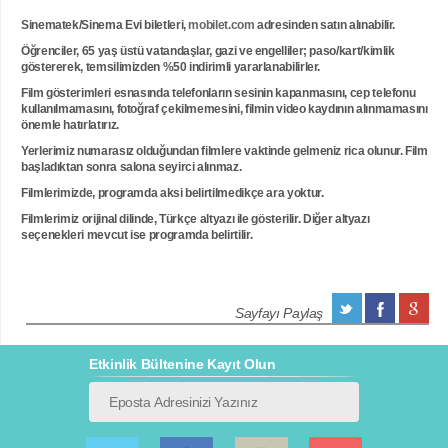
Sinematek/Sinema Evi biletleri,
mobilet.com
adresinden satın alınabilir.
Öğrenciler, 65 yaş üstü vatandaşlar, gazi ve engelliler; paso/kart/kimlik
göstererek, temsilimizden %50 indirimli yararlanabilirler.
Film gösterimleri esnasında telefonların sesinin kapanmasını, cep telefonu
kullanılmamasını, fotoğraf çekilmemesini, filmin video kaydının alınmamasını
önemle hatırlatırız.
Yerlerimiz numarasız olduğundan filmlere vaktinde gelmeniz rica olunur. Film
başladıktan sonra salona seyirci alınmaz.
Filmlerimizde, programda aksi belirtilmedikçe ara yoktur.
Filmlerimiz orijinal dilinde, Türkçe altyazı ile gösterilir. Diğer altyazı
seçenekleri mevcut ise programda belirtilir.
Sayfayı Paylaş
Etkinlik Bültenine Kayıt Olun