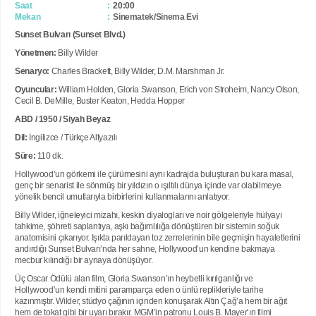
Saat
20:00
Mekan
Sinematek/Sinema Evi
Sunset Bulvarı (Sunset Blvd.)
Yönetmen:
Billy Wilder
Senaryo:
Charles Brackett, Billy Wilder, D.M. Marshman Jr.
Oyuncular:
William Holden, Gloria Swanson, Erich von Stroheim, Nancy Olson,
Cecil B. DeMille, Buster Keaton, Hedda Hopper
ABD / 1950 / Siyah Beyaz
Dil:
İngilizce / Türkçe Altyazılı
Süre:
110 dk.
Hollywood’un görkemi ile çürümesini aynı kadrajda buluşturan bu kara masal,
genç bir senarist ile sönmüş bir yıldızın o ışıltılı dünya içinde var olabilmeye
yönelik bencil umutlarıyla birbirlerini kullanmalarını anlatıyor.
Billy Wilder, iğneleyici mizahı, keskin diyalogları ve noir gölgeleriyle hülyayı
tahkime, şöhreti saplantıya, aşkı bağımlılığa dönüştüren bir sistemin soğuk
anatomisini çıkarıyor. Işıkta parıldayan toz zerrelerinin bile geçmişin hayaletlerini
andırdığı Sunset Bulvarı’nda her sahne, Hollywood’un kendine bakmaya
mecbur kılındığı bir aynaya dönüşüyor.
Üç Oscar Ödülü alan film, Gloria Swanson’ın heybetli kırılganlığı ve
Hollywood’un kendi mitini paramparça eden o ünlü replikleriyle tarihe
kazınmıştır. Wilder, stüdyo çağının içinden konuşarak Altın Çağ’a hem bir ağıt
hem de tokat gibi bir uyarı bırakır. MGM’in patronu Louis B. Mayer’ın filmi