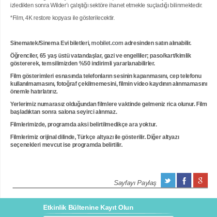
izledikten sonra Wilder’ı çalıştığı sektöre ihanet etmekle suçladığı bilinmektedir.
*Film, 4K restore kopyası ile gösterilecektir.
Sinematek/Sinema Evi biletleri,
mobilet.com
adresinden satın alınabilir.
Öğrenciler, 65 yaş üstü vatandaşlar, gazi ve engelliler; paso/kart/kimlik
göstererek, temsilimizden %50 indirimli yararlanabilirler.
Film gösterimleri esnasında telefonların sesinin kapanmasını, cep telefonu
kullanılmamasını, fotoğraf çekilmemesini, filmin video kaydının alınmamasını
önemle hatırlatırız.
Yerlerimiz numarasız olduğundan filmlere vaktinde gelmeniz rica olunur. Film
başladıktan sonra salona seyirci alınmaz.
Filmlerimizde, programda aksi belirtilmedikçe ara yoktur.
Filmlerimiz orijinal dilinde, Türkçe altyazı ile gösterilir. Diğer altyazı
seçenekleri mevcut ise programda belirtilir.
Sayfayı Paylaş
Etkinlik Bültenine Kayıt Olun