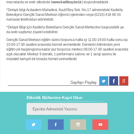
mecralarda ve web sitesinde (
www.kadikoy.bel.tr
) duyurulmaktadır.
*Detaylı bilgi Acıbadem Mahallesi, Nazif Bey Sok. No.17 adresindeki Kadıköy
Belediyesi Gençlik Sanat Merkezi öğrenci işlerinden veya (0216) 418 60 34
numaralı telefondan edinilebilir.
*Detaylı Bilgi için Kadıköy Belediyesi Gençlik Sanat Merkezine başvurabilir ya
da web sayfamız ziyaret edebilinir.
Gençlik Sanat Merkezi eğitim süreci boyunca hafta içi 11.00-19.00 hafta sonu da
10.00-17.00 saatleri arasında hizmet vermektedir. Derslerin bitiminden yeni
eğitim yılı başlangıcına kadar yaz boyunca merkez 08.00-17.00 saatleri arasında
açık olacaktır. Merkez 9 derslik, 1 performans salonu ve 1 sergi salonu ile
müstakil bahçeli bir binada hizmet vermektedir.
Sayfayı Paylaş
Etkinlik Bültenine Kayıt Olun