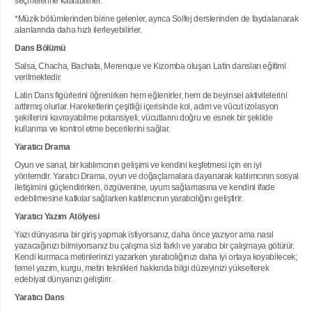
seçmelerine katılabilirler.
*Müzik bölümlerinden birine gelenler, ayrıca Solfej derslerinden de faydalanarak
alanlarında daha hızlı ilerleyebilirler.
Dans Bölümü
Salsa, Chacha, Bachata, Merenque ve Kizomba oluşan Latin dansları eğitimi
verilmektedir.
Latin Dans figürlerini öğrenirken hem eğlenirler, hem de beyinsel aktivitelerini
arttırmış olurlar. Hareketlerin çeşitliği içerisinde kol, adım ve vücut izolasyon
şekillerini kavrayabilme potansiyeli, vücutlarını doğru ve esnek bir şeklide
kullanma ve kontrol etme becerilerini sağlar.
Yaratıcı Drama
Oyun ve sanat, bir katılımcının gelişimi ve kendini keşfetmesi için en iyi
yöntemdir. Yaratıcı Drama, oyun ve doğaçlamalara dayanarak katılımcının sosyal
iletişimini güçlendirirken, özgüvenine, uyum sağlamasına ve kendini ifade
edebilmesine katkılar sağlarken katılımcının yaratıcılığını geliştirir.
Yaratıcı Yazım Atölyesi
Yazı dünyasına bir giriş yapmak istiyorsanız, daha önce yazıyor ama nasıl
yazacağınızı bilmiyorsanız bu çalışma sizi farklı ve yaratıcı bir çalışmaya götürür.
Kendi kurmaca metinlerinizi yazarken yaratıcılığınızı daha iyi ortaya koyabilecek;
temel yazım, kurgu, metin teknikleri hakkında bilgi düzeyinizi yükselterek
edebiyat dünyanızı geliştirir.
Yaratıcı Dans