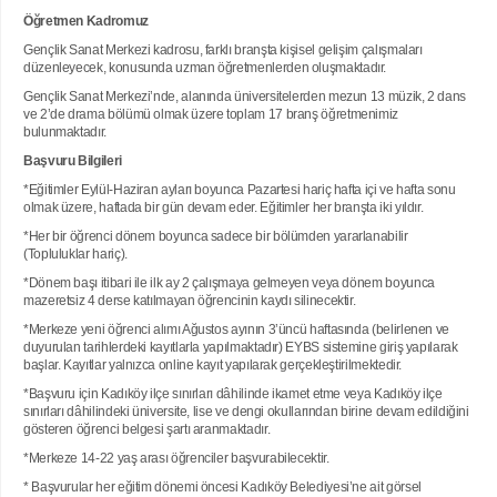
Öğretmen Kadromuz
Gençlik Sanat Merkezi kadrosu, farklı branşta kişisel gelişim çalışmaları
düzenleyecek, konusunda uzman öğretmenlerden oluşmaktadır.
Gençlik Sanat Merkezi’nde, alanında üniversitelerden mezun 13 müzik, 2 dans
ve 2’de drama bölümü olmak üzere toplam 17 branş öğretmenimiz
bulunmaktadır.
Başvuru Bilgileri
*Eğitimler Eylül-Haziran ayları boyunca Pazartesi hariç hafta içi ve hafta sonu
olmak üzere, haftada bir gün devam eder. Eğitimler her branşta iki yıldır.
*Her bir öğrenci dönem boyunca sadece bir bölümden yararlanabilir
(Topluluklar hariç).
*Dönem başı itibari ile ilk ay 2 çalışmaya gelmeyen veya dönem boyunca
mazeretsiz 4 derse katılmayan öğrencinin kaydı silinecektir.
*Merkeze yeni öğrenci alımı Ağustos ayının 3’üncü haftasında (belirlenen ve
duyurulan tarihlerdeki kayıtlarla yapılmaktadır) EYBS sistemine giriş yapılarak
başlar. Kayıtlar yalnızca online kayıt yapılarak gerçekleştirilmektedir.
*Başvuru için Kadıköy ilçe sınırları dâhilinde ikamet etme veya Kadıköy ilçe
sınırları dâhilindeki üniversite, lise ve dengi okullarından birine devam edildiğini
gösteren öğrenci belgesi şartı aranmaktadır.
*Merkeze 14-22 yaş arası öğrenciler başvurabilecektir.
* Başvurular her eğitim dönemi öncesi Kadıköy Belediyesi’ne ait görsel