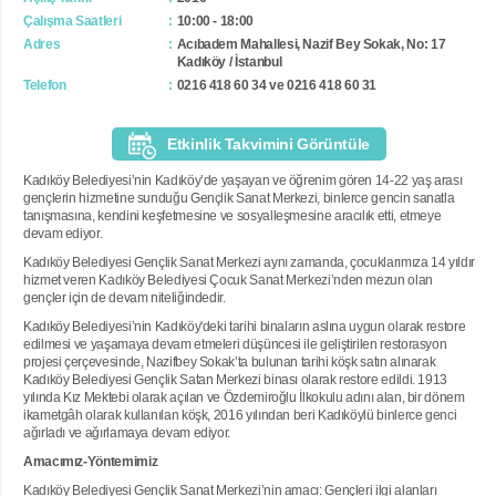
Çalışma Saatleri
10:00 - 18:00
Adres
Acıbadem Mahallesi, Nazif Bey Sokak, No: 17
Kadıköy / İstanbul
Telefon
0216 418 60 34 ve 0216 418 60 31
Etkinlik Takvimini Görüntüle
Kadıköy Belediyesi’nin Kadıköy’de yaşayan ve öğrenim gören 14-22 yaş arası
gençlerin hizmetine sunduğu Gençlik Sanat Merkezi, binlerce gencin sanatla
tanışmasına, kendini keşfetmesine ve sosyalleşmesine aracılık etti, etmeye
devam ediyor.
Kadıköy Belediyesi Gençlik Sanat Merkezi aynı zamanda, çocuklarımıza 14 yıldır
hizmet veren Kadıköy Belediyesi Çocuk Sanat Merkezi’nden mezun olan
gençler için de devam niteliğindedir.
Kadıköy Belediyesi’nin Kadıköy'deki tarihi binaların aslına uygun olarak restore
edilmesi ve yaşamaya devam etmeleri düşüncesi ile geliştirilen restorasyon
projesi çerçevesinde, Nazifbey Sokak’ta bulunan tarihi köşk satın alınarak
Kadıköy Belediyesi Gençlik Satan Merkezi binası olarak restore edildi. 1913
yılında Kız Mektebi olarak açılan ve Özdemiroğlu İlkokulu adını alan, bir dönem
ikametgâh olarak kullanılan köşk, 2016 yılından beri Kadıköylü binlerce genci
ağırladı ve ağırlamaya devam ediyor.
Amacımız-Yöntemimiz
Kadıköy Belediyesi Gençlik Sanat Merkezi’nin amacı: Gençleri ilgi alanları