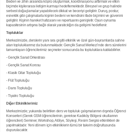
Beden ve zihin arasında köprü oluşturmak, koordinasyonu arttırmak ve etkin
biçimde kişilerarası iletişim kurmayı hedeflemektedir. Bireysel ve grup halinde
serbest doğaçlamalar yapabilecek dikkat ve beceriyi geliştirir. Duruş, postur,
esneklik gibi çalışmalarla kişinin bedeni ve kendisini ifade biçimini ve güvenini
geliştirir. Kişinin hareket hafızasını ve repertuarını genişletir. Oyun oynama
kapasitesinin artışına bağlı olarak yaratıcılığın da gelişimi hedeflenir.
Topluluklar
Merkezimizde, derslerin yanı sıra çeşitli etkinlik ve özel gün-bayramlarda sahne
alan topluluklarımız da bulunmaktadır. Gençlik Sanat Merkezi’nde ders sürelerini
tamamlayan öğrencilerimiz seçmeler sonucunda bu topluluklara katılabilirler.
- Gençlik Sanat Orkestrası
- Gençlik Sanat Korosu
- Klasik Gitar Topluluğu
- Flüt Topluluğu
- Dans Topluluğu
- Tiyatro Topluluğu
Diğer Etkinliklerimiz
Merkezimizde; yukarıda belirtilen ders ve topluluk çalışmalarının dışında Öğrenci
Konserleri (Gerek GSM öğrencilerinin, gerekse Kadıköy Bölgesi okullarının
öğrencileri) Seminer, Workshop, Atölye, Söyleşi, Resim Sergisi etkinlikleri de
yapılmaktadır. Yeni dönem için etkinliklerin tümü bir takvim doğrultusunda
duyurulacaktır.