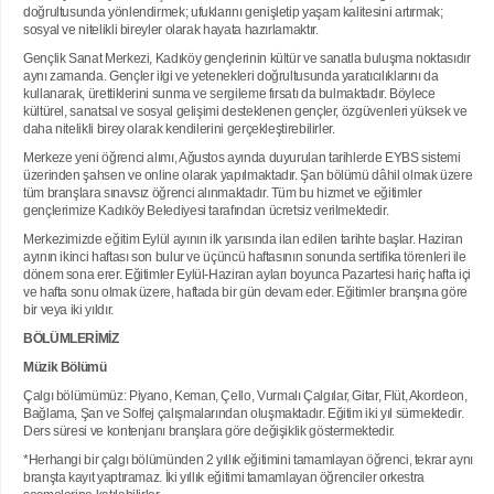
doğrultusunda yönlendirmek; ufuklarını genişletip yaşam kalitesini artırmak;
sosyal ve nitelikli bireyler olarak hayata hazırlamaktır.
Gençlik Sanat Merkezi, Kadıköy gençlerinin kültür ve sanatla buluşma noktasıdır
aynı zamanda. Gençler ilgi ve yetenekleri doğrultusunda yaratıcılıklarını da
kullanarak, ürettiklerini sunma ve sergileme fırsatı da bulmaktadır. Böylece
kültürel, sanatsal ve sosyal gelişimi desteklenen gençler, özgüvenleri yüksek ve
daha nitelikli birey olarak kendilerini gerçekleştirebilirler.
Merkeze yeni öğrenci alımı, Ağustos ayında duyurulan tarihlerde EYBS sistemi
üzerinden şahsen ve online olarak yapılmaktadır. Şan bölümü dâhil olmak üzere
tüm branşlara sınavsız öğrenci alınmaktadır. Tüm bu hizmet ve eğitimler
gençlerimize Kadıköy Belediyesi tarafından ücretsiz verilmektedir.
Merkezimizde eğitim Eylül ayının ilk yarısında ilan edilen tarihte başlar. Haziran
ayının ikinci haftası son bulur ve üçüncü haftasının sonunda sertifika törenleri ile
dönem sona erer. Eğitimler Eylül-Haziran ayları boyunca Pazartesi hariç hafta içi
ve hafta sonu olmak üzere, haftada bir gün devam eder. Eğitimler branşına göre
bir veya iki yıldır.
BÖLÜMLERİMİZ
Müzik Bölümü
Çalgı bölümümüz: Piyano, Keman, Çello, Vurmalı Çalgılar, Gitar, Flüt, Akordeon,
Bağlama, Şan ve Solfej çalışmalarından oluşmaktadır. Eğitim iki yıl sürmektedir.
Ders süresi ve kontenjanı branşlara göre değişiklik göstermektedir.
*Herhangi bir çalgı bölümünden 2 yıllık eğitimini tamamlayan öğrenci, tekrar aynı
branşta kayıt yaptıramaz. İki yıllık eğitimi tamamlayan öğrenciler orkestra