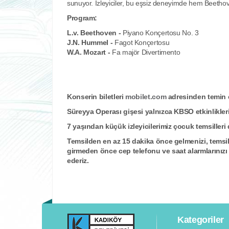
sunuyor. İzleyiciler, bu eşsiz deneyimde hem Beeth
Program:
L.v. Beethoven -
Piyano Konçertosu No. 3
J.N. Hummel -
Fagot Konçertosu
W.A. Mozart -
Fa majör Divertimento
Konserin biletleri
mobilet.com
adresinden temin ed
Süreyya Operası gişesi yalnızca KBSO etkinliklerin
7 yaşından küçük izleyicilerimiz çocuk temsilleri 
Temsilden en az 15 dakika önce gelmenizi, temsil
girmeden önce cep telefonu ve saat alarmlarınızı
ederiz.
Kategoriler