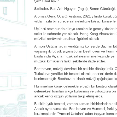
Şef:
Cihat Aşkın
Solistler:
Bao Anh Nguyen (fagot), Beren Gürcüoğlu 
Aromsa Genç Oda Orkestrası, 2021 yılında kurulduğun
yıldan fazla bir sürede sahnelediği etkileyici konserler
Üçüncü sezonunda dünya ustaları ile genç yıldızları
solist ile sahnede yer alacak. Hong-Kong Virtuozlar
müzikal serüvenin anahtar figürleri olacak.
Armoni Ustaları adını verdiğimiz konserde Bach’ın büy
yaşamış iki büyük piyanist olan Beethoven ve Hummel’
başlarında Viyana müzik sahnesinin merkezinde yer ald
müzikal kimliklerini farklı şekillerde ifade ettiler.
Beethoven, müziği devrimci bir şekilde dönüştürdü. On
Tutkulu ve yenilikçi bir besteci olarak, eserleri deri
benimsemiştir. Beethoven, klasik müziği çağdaşları için
Hummel ise klasik geleneklere bağlı bir besteci olarak
geleneksel formları sıkça kullanmış ve virtuoziteyi ön 
ancak kendi özgün yollarını takip etmişlerdir.
Bu iki büyük besteci, zaman zaman birbirlerinden etk
Ancak aynı zamanda, Beethoven ve Hummel, farklı yar
bırakmışlardır. "Armoni Ustaları" adını taşıyan konser, b