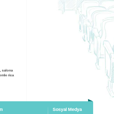
, salona
emle rica
im
Sosyal Medya