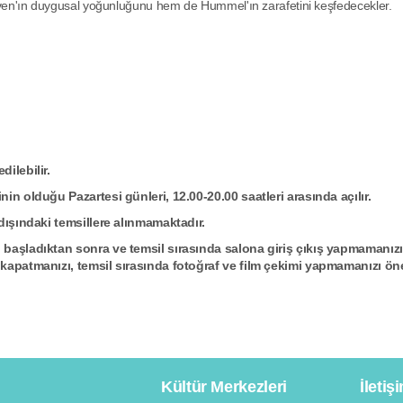
oven'ın duygusal yoğunluğunu hem de Hummel'ın zarafetini keşfedecekler.
ilebilir.
in olduğu Pazartesi günleri, 12.00-20.00 saatleri arasında açılır.
dışındaki temsillere alınmamaktadır.
 başladıktan sonra ve temsil sırasında salona giriş çıkış yapmamanızı
 kapatmanızı, temsil sırasında fotoğraf ve film çekimi yapmamanızı ön
Kültür Merkezleri
İletiş