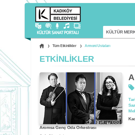
KÜLTÜR MERK
Tüm Etkinlikler
Armoni Ustaları
ETKİNLİKLER
A
Tar
Saa
Me
Kad
Aromsa Genç Oda Orkestrası