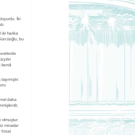
uyurdu. İki
dı.
iki harika
Gürcüoğlu, bu
evirlerde
zyılın
k kendi
taşımıştır.
şımı
ummel daha
nmişlerdir,
ı olmuştur.
iz miraslar
 fırsat