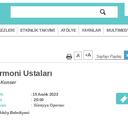
EZLERİ
ETKİNLİK TAKVİMİ
ATÖLYE
YAYINLAR
MULTİMED
A
+
A
-
Sayfayı Paylaş
rmoni Ustaları
Konser
ih
15 Aralık 2023
t
20:00
kan
Süreyya Operası
ıköy Belediyesi