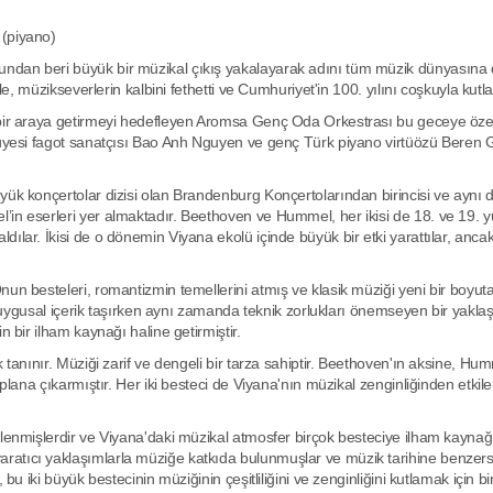
(piyano)
dan beri büyük bir müzikal çıkış yakalayarak adını tüm müzik dünyasına d
le, müzikseverlerin kalbini fethetti ve Cumhuriyet'in 100. yılını coşkuyla kutla
 bir araya getirmeyi hedefleyen Aromsa Genç Oda Orkestrası bu geceye özel 
ı üyesi fagot sanatçısı Bao Anh Nguyen ve genç Türk piyano virtüözü Beren 
ük konçertolar dizisi olan Brandenburg Konçertolarından birincisi ve aynı d
in eserleri yer almaktadır. Beethoven ve Hummel, her ikisi de 18. ve 19. yü
ılar. İkisi de o dönemin Viyana ekolü içinde büyük bir etki yarattılar, anca
un besteleri, romantizmin temellerini atmış ve klasik müziği yeni bir boyuta 
n duygusal içerik taşırken aynı zamanda teknik zorlukları önemseyen bir yakla
 bir ilham kaynağı haline getirmiştir.
 tanınır. Müziği zarif ve dengeli bir tarza sahiptir. Beethoven'ın aksine, H
plana çıkarmıştır. Her iki besteci de Viyana'nın müzikal zenginliğinden etkile
ilenmişlerdir ve Viyana'daki müzikal atmosfer birçok besteciye ilham kaynağ
atıcı yaklaşımlarla müziğe katkıda bulunmuşlar ve müzik tarihine benzers
u iki büyük bestecinin müziğinin çeşitliliğini ve zenginliğini kutlamak için bir