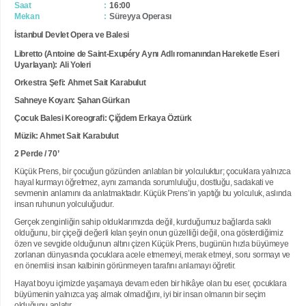
Saat
16:00
Mekan
Süreyya Operası
İstanbul Devlet Opera ve Balesi
Libretto (Antoine de Saint-Exupéry Aynı Adlı romanından Hareketle Eseri
Uyarlayan): Ali Yoleri
Orkestra Şefi: Ahmet Sait Karabulut
Sahneye Koyan: Şahan Gürkan
Çocuk Balesi Koreografi: Çiğdem Erkaya Öztürk
Müzik: Ahmet Sait Karabulut
2 Perde / 70’
Küçük Prens, bir çocuğun gözünden anlatılan bir yolculuktur; çocuklara yalnızca
hayal kurmayı öğretmez, aynı zamanda sorumluluğu, dostluğu, sadakati ve
sevmenin anlamını da anlatmaktadır. Küçük Prens’in yaptığı bu yolculuk, aslında
insan ruhunun yolculuğudur.
Gerçek zenginliğin sahip olduklarımızda değil, kurduğumuz bağlarda saklı
olduğunu, bir çiçeği değerli kılan şeyin onun güzelliği değil, ona gösterdiğimiz
özen ve sevgide olduğunun altını çizen Küçük Prens, bugünün hızla büyümeye
zorlanan dünyasında çocuklara acele etmemeyi, merak etmeyi, soru sormayı ve
en önemlisi insan kalbinin görünmeyen tarafını anlamayı öğretir.
Hayat boyu içimizde yaşamaya devam eden bir hikâye olan bu eser, çocuklara
büyümenin yalnızca yaş almak olmadığını, iyi bir insan olmanın bir seçim
olduğunu anlatır.