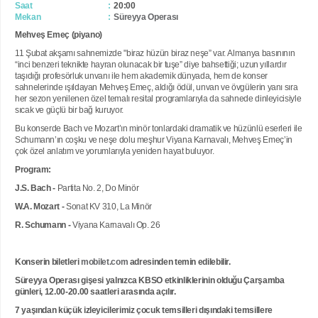
Saat
20:00
Mekan
Süreyya Operası
Mehveş Emeç (piyano)
11 Şubat akşamı sahnemizde "biraz hüzün biraz neşe” var. Almanya basınının
“inci benzeri teknikte hayran olunacak bir tuşe” diye bahsettiği; uzun yıllardır
taşıdığı profesörluk unvanı ile hem akademik dünyada, hem de konser
sahnelerinde ışıldayan Mehveş Emeç, aldığı ödül, unvan ve övgülerin yanı sıra
her sezon yenilenen özel temalı resital programlarıyla da sahnede dinleyicisiyle
sıcak ve güçlü bir bağ kuruyor.
Bu konserde Bach ve Mozart’ın minör tonlardaki dramatik ve hüzünlü eserleri ile
Schumann’ın coşku ve neşe dolu meşhur Viyana Karnavalı, Mehveş Emeç’in
çok özel anlatım ve yorumlarıyla yeniden hayat buluyor.
Program:
J.S. Bach -
Partita No. 2, Do Minör
W.A. Mozart -
Sonat KV 310, La Minör
R. Schumann -
Viyana Karnavalı Op. 26
Konserin biletleri
mobilet.com
adresinden temin edilebilir.
Süreyya Operası gişesi yalnızca KBSO etkinliklerinin olduğu Çarşamba
günleri, 12.00-20.00 saatleri arasında açılır.
7 yaşından küçük izleyicilerimiz çocuk temsilleri dışındaki temsillere